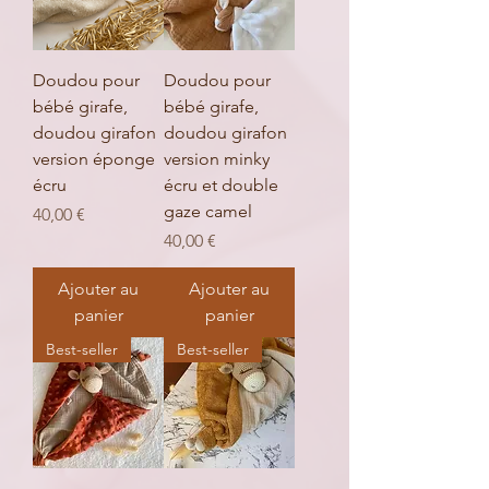
Doudou pour
Doudou pour
bébé girafe,
bébé girafe,
doudou girafon
doudou girafon
version éponge
version minky
écru
écru et double
gaze camel
Prix
40,00 €
Prix
40,00 €
Ajouter au
Ajouter au
panier
panier
Best-seller
Best-seller