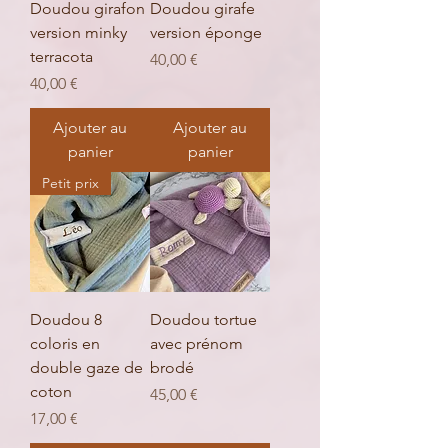
Doudou girafon
Doudou girafe
version minky
version éponge
terracota
Prix
40,00 €
Prix
40,00 €
Ajouter au
Ajouter au
panier
panier
Petit prix
Doudou 8
Doudou tortue
coloris en
avec prénom
double gaze de
brodé
coton
Prix
45,00 €
Prix
17,00 €