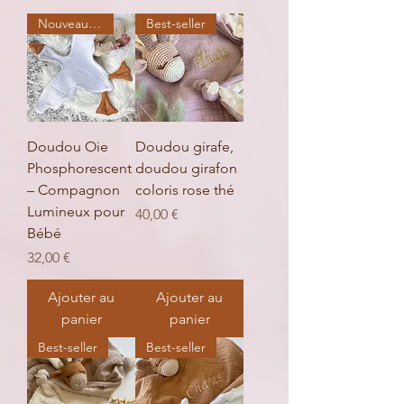
Nouveau produit
Best-seller
Doudou Oie
Doudou girafe,
Phosphorescent
doudou girafon
– Compagnon
coloris rose thé
Lumineux pour
Prix
40,00 €
Bébé
Prix
32,00 €
Ajouter au
Ajouter au
panier
panier
Best-seller
Best-seller