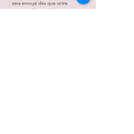
sera envoyé dès que votre
commande est prête.
Chargement...
Lise&Lou
Rejoignez-nous sur
instagram