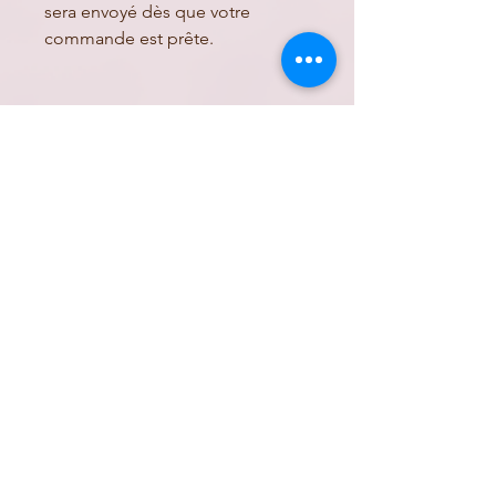
sera envoyé dès que votre
commande est prête.
Aucun avis pour le moment
Partagez votre expérience, soyez le
premier à laisser un avis.
Laisser un avis
Lise&Lou
Rejoignez-nous sur
instagram