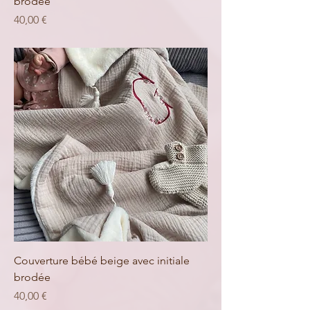
brodée
Prix
40,00 €
Couverture bébé beige avec initiale
brodée
Prix
40,00 €